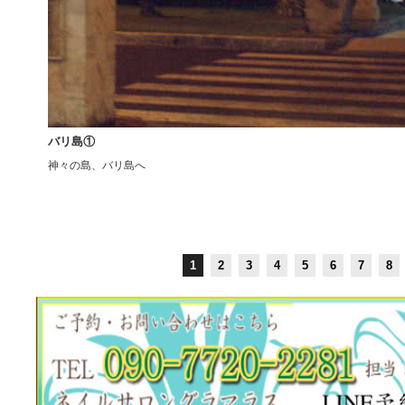
バリ島①
神々の島、バリ島へ
1
2
3
4
5
6
7
8