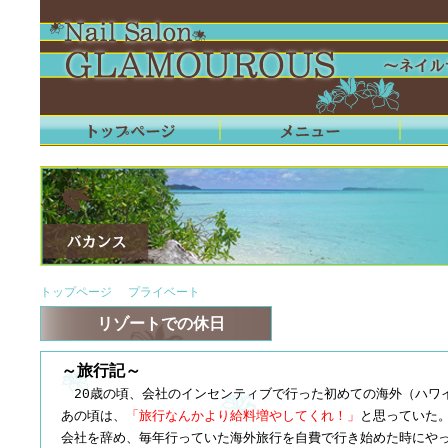
トップページ
>
プライベート
> バカンス
リゾートでの休日
～旅行記～
20歳の頃、会社のインセンティブで行った初めての海外（ハワ
あの頃は、
「旅行なんかより給料増やしてくれ！」
と思っていた
会社を辞め、毎年行っていた海外旅行を自費で行き始めた時にや